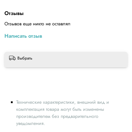
Характеристики KY-017:
Отзывы
- размеры, мм : 23 x 14 x 23
Отзывов еще никто не оставлял
Подключение KY-017:
Написать отзыв
«S» — Выход датчика
«-» — GND (общий)
Выбрать
Данный модуль возможно приобрести в
наборе
с
дополнительными датчиками и модулями.
Технические характеристики, внешний вид и
комплектация товара могут быть изменены
производителем без предварительного
уведомления.