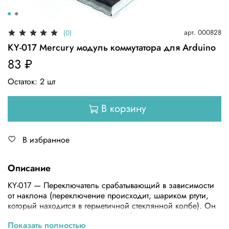
арт.
000828
(0)
KY-017 Mercury модуль коммутатора для Arduino
83 ₽
Остаток:
2
шт
В корзину
В избранное
Описание
KY-017 — Переключатель срабатывающий в зависимости
от наклона (переключение происходит, шариком ртути,
который находится в герметичной стеклянной колбе). Он
легко подключается к платам «Arduino», или другим
Показать полностью
микроконтроллерам.