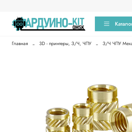
Катало
Главная
3D - принтеры, З/Ч, ЧПУ
З/Ч ЧПУ Мех