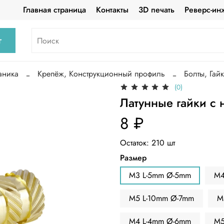
Главная страница
Контакты
3D печать
Реверс-ин
г
аника
Крепёж, Конструкционный профиль
Болты, Гайк
(0)
Латунные гайки с 
8 ₽
Остаток:
210
шт
Размер
M3 L-5mm Ø-5mm
M4
M5 L-10mm Ø-7mm
M
M4 L-4mm Ø-6mm
M5