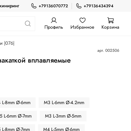
жиниринг
+79136070772
+79136434394
Профиль
Избранное
Корзина
и |076|
арт.
002506
накаткой вплавляемые
 L-8mm Ø-6mm
M3 L-6mm Ø-4.2mm
5 L-6mm Ø-7mm
M3 L-3mm Ø-5mm
 L-8mm Ø-7mm
M4 L-5mm Ø-6mm