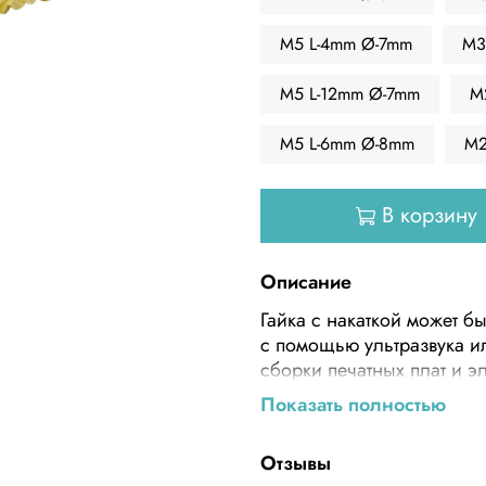
M5 L-4mm Ø-7mm
M3
M5 L-12mm Ø-7mm
M
M5 L-6mm Ø-8mm
M2
В корзину
Описание
Гайка с накаткой может б
с помощью ультразвука и
сборки печатных плат и э
накатанных углублениях.
Показать полностью
Отзывы