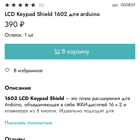
арт.
000859
(0)
LCD Keypad Shield 1602 для arduino
390 ₽
Остаток:
1
шт
В корзину
В избранное
Описание
1602 LCD Keypad Shield
– это плата расширения для
Arduino, объединяющая в себе ЖКИ-дисплей 16 х 2 и
клавиатуру из 6 кнопок. Идеально подходит для
проектов, в которых нужно отображать информацию с
Показать полностью
датчиков и делать установки программы через меню. Что
бы сохранить цифровые I/O, интерфейс клавиатуры
использует только один АЦП канал.
Отзывы