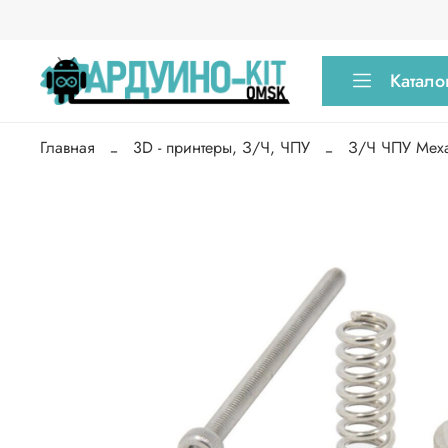
Катало
Главная
3D - принтеры, З/Ч, ЧПУ
З/Ч ЧПУ Мех