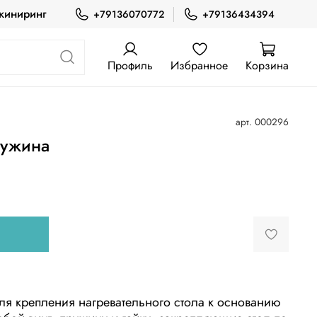
жиниринг
+79136070772
+79136434394
Профиль
Избранное
Корзина
арт.
000296
ружина
ля крепления нагревательного стола к основанию