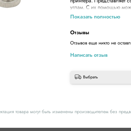
принтера. Представляет с
углам. С их помощью можн
барашкам с резьбой, это
Показать полностью
сильнее прижать стол в ш
время печати. Конструкци
Отзывы
Такой комплект может под
Отзывов еще никто не остав
Написать отзыв
Выбрать
ектация товара могут быть изменены производителем без пред