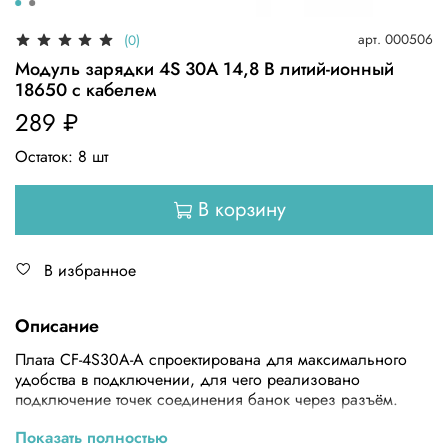
арт.
000506
(0)
Модуль зарядки 4S 30A 14,8 В литий-ионный
18650 с кабелем
289 ₽
Остаток:
8
шт
В корзину
В избранное
Описание
Плата CF-4S30A-A спроектирована для максимального
удобства в подключении, для чего реализовано
подключение точек соединения банок через разъём.
Элементы рассчитаны на максимальный постоянный ток
Показать полностью