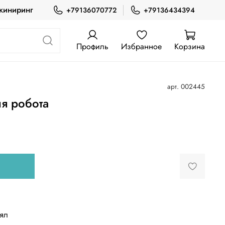
жиниринг
+79136070772
+79136434394
Профиль
Избранное
Корзина
арт.
002445
я робота
лял