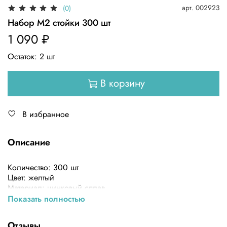
арт.
002923
(0)
Набор М2 стойки 300 шт
1 090 ₽
Остаток:
2
шт
В корзину
В избранное
Описание
Количество: 300 шт
Цвет: желтый
Материал: цинковый сплав
Диаметр: M2
Показать полностью
Размер: диаметр резьбы x Длина колонны + длина
резьбы
Отзывы