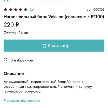
арт.
000308
(0)
Нагревательный блок Volcano (совместим с PT100)
220 ₽
Остаток:
14
шт
В корзину
В избранное
Описание
Алюминиевый нагревательный блок Volcano с
отверстиями под нагревательный элемент и капсулу
термистора термистор.
Технические характеристики
Показать полностью