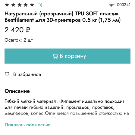
арт.
003241
(0)
Натуральный (прозрачный) TPU SOFT пластик
Bestfilament для 3D-принтеров 0.5 кг (1,75 мм)
2 420 ₽
Остаток:
2
шт
В корзину
В избранное
Описание
Гибкий мягкий материал. Филамент идеально подходит
для печати гибких изделий: прокладок, проставок,
демпферов, колес.Отличается повышенной стойкостью на
истирание, на сжатие. Также стоек к маслам и
Показать полностью
бензину.Если вы чувствуете себя достаточно уверенно при
печати «обычными» пластиками, то мы советуем обратить