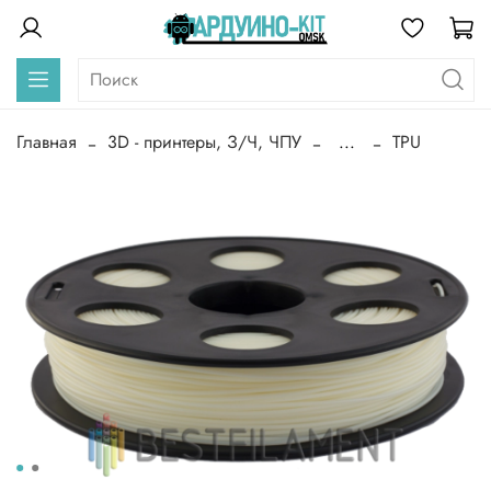
Главная
3D - принтеры, З/Ч, ЧПУ
...
TPU