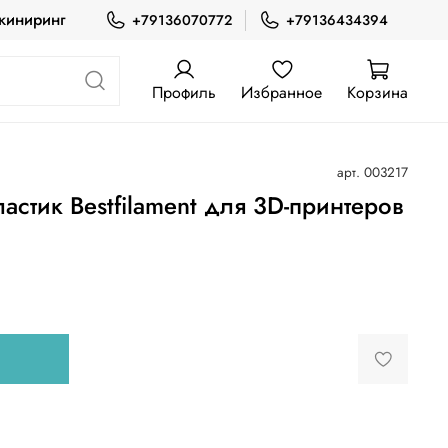
жиниринг
+79136070772
+79136434394
Профиль
Избранное
Корзина
арт.
003217
стик Bestfilament для 3D-принтеров