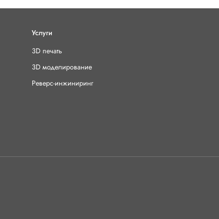
деталей- Скорость печати:
мм/с- Усадка: незначитель
проблемы со снятием гот
Услуги
остудить изделие: вынест
3D печать
улучшения сцепления пла
использовать пленку, кле
3D моделирование
использовать сушилку.
Реверс-инжиниринг