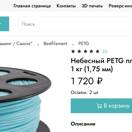
Главная страница
Контакты
3D печать
Реверс-ин
г
амент / Смола"
Bestfilament
PETG
(0)
Небесный PETG пла
1 кг (1,75 мм)
1 720 ₽
Остаток:
2
шт
В корзину
Описание