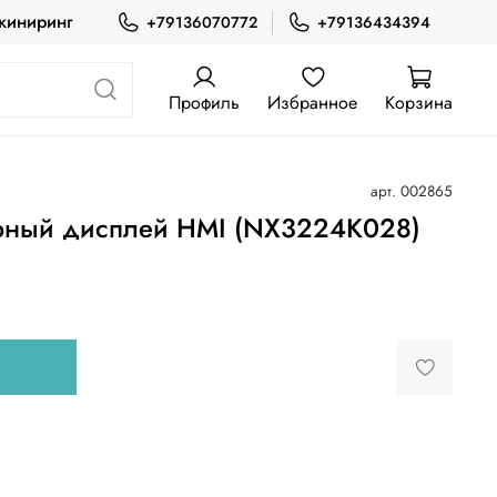
жиниринг
+79136070772
+79136434394
Профиль
Избранное
Корзина
арт.
002865
орный дисплей HMI (NX3224K028)