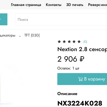
Главная страница
Контакты
3D печать
Реверс-ин
г
дикаторы
TFT |030|
(0)
Nextion 2.8 сенс
2 906 ₽
Остаток:
1
шт
В корзину
Описание
NX3224K028