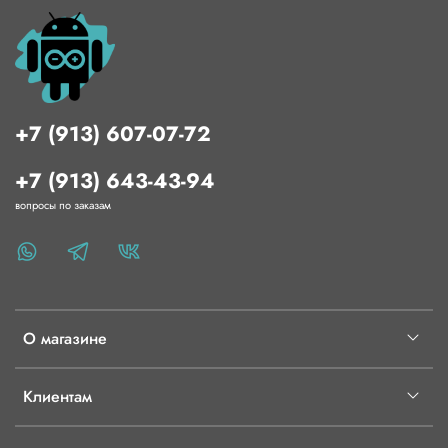
дополнительные функции (см. рисунок 1).
+7 (913) 607-07-72
+7 (913) 643-43-94
вопросы по заказам
О магазине
Рисунок 1. Назначение выводов NodeMcu
Клиентам
В-третьих, на данной плате установлена прошивка, которая
может интерпретировать команды скриптового языка Lua.
Lua - это встраиваемый язык сценариев, который является