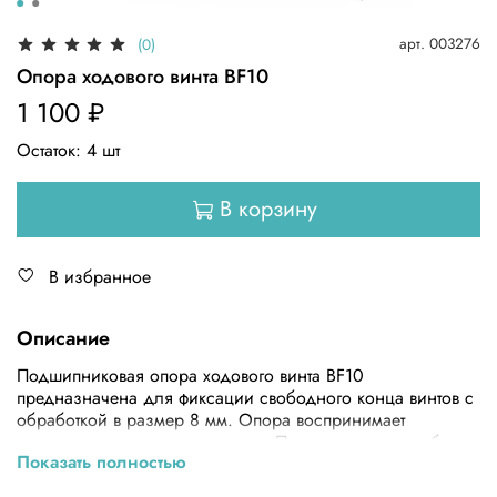
арт.
003276
(0)
Опора ходового винта BF10
1 100 ₽
Остаток:
4
шт
В корзину
В избранное
Описание
Подшипниковая опора ходового винта BF10
предназначена для фиксации свободного конца винтов с
обработкой в размер 8 мм. Опора воспринимает
ограниченные осевые нагрузки. Применяются при сборке
Показать полностью
3D принтеров, станков с ЧПУ, автоматизированных систем
разной степени сложности. В опору ходового винта BF10