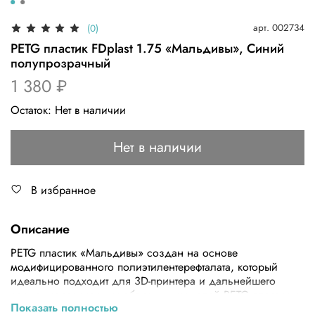
арт.
002734
(0)
PETG пластик FDplast 1.75 «Мальдивы», Синий
полупрозрачный
1 380 ₽
Остаток:
Нет в наличии
Нет в наличии
В избранное
Описание
PETG пластик «Мальдивы» создан на основе
модифицированного полиэтилентерефталата, который
идеально подходит для 3D-принтера и дальнейшего
создания трехмерных объемных моделей.PETG пластик у
Показать полностью
нас возможно купить в катушках весом от 1 кг, с диаметр