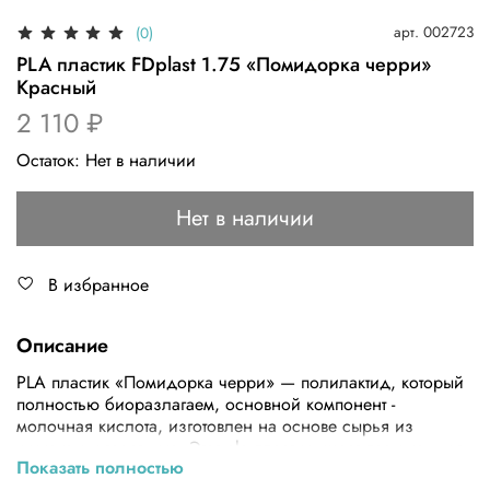
арт.
002723
(0)
PLA пластик FDplast 1.75 «Помидорка черри»
Красный
2 110 ₽
Остаток:
Нет в наличии
Нет в наличии
В избранное
Описание
PLA пластик «Помидорка черри» — полилактид, который
полностью биоразлагаем, основной компонент -
молочная кислота, изготовлен на основе сырья из
кукурузы и тростника. Этот pla пластик имеет повышенную
Показать полностью
плотность 1,5 г/см3, высокую жесткость 3,8, чем