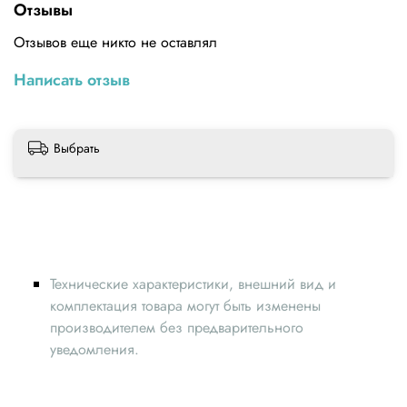
энергоэкономичен, используется в 3D- принтерах,
Отзывы
идеально подходит для создания макетов, упаковки,
фармацевтических нитей и штифтов.Мы предлагаем купить
Отзывов еще никто не оставлял
pla пластик с сечением 1,75 мм по 1000 граммов массой
нетто, осуществляем своевременную доставку и
Написать отзыв
гарантируем высокое качество полимера.Пластик «Серый
волк» имеет высокий порог жесткости, равный 3,8,
обладает великолепной межслойной адгезией,
совместим с пищевыми продуктами и полностью
Выбрать
экологически безопасен. В отличие от аналогов, у
пластика полностью отсутствует сильный химический
запах, его можно успешно повторно переработать, он
влагостоек и легко используется внутри и снаружи
помещения.Среди других важнейших характеристик
можно отметить:скорость печати имеет показатель 40 мм/
с;подвергается последующей переработке;показатель
Технические характеристики, внешний вид и
усадки, равен 0,1-0,3 %;хорошая адгезия;нагревательный
комплектация товара могут быть изменены
стол можно нагреть до 40-70 градусов;нет потребности в
производителем без предварительного
термокамере;сокращено энергопотребление 3D-
принтера.Для хорошей печати, требуется нагрев сопла до
уведомления.
190-225 градусов, в качестве адгезива используется
синий малярный скотч, клей для FDM печати, можно
уменьшить скорость печати. Пластик очень хрупок, нельзя