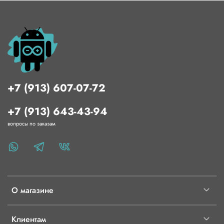
подвергать чрезмерному нагреву, нейтрален к щелочам и
кислотам.Для финишной обработки лучше не
использовать абразивные
материалы.МатериалПолилактидПлотность1,25 г/см³Темп.
экструзии190 - 225 °СТепл. изделия55 °CВес брутто1350
гМин. партияОдна катушкаУпаковкаzip пакет, коробка
(0,004 м³)ПроизводительЗавод «ФДпласт», Россия
+7 (913) 607-07-72
+7 (913) 643-43-94
вопросы по заказам
О магазине
Клиентам