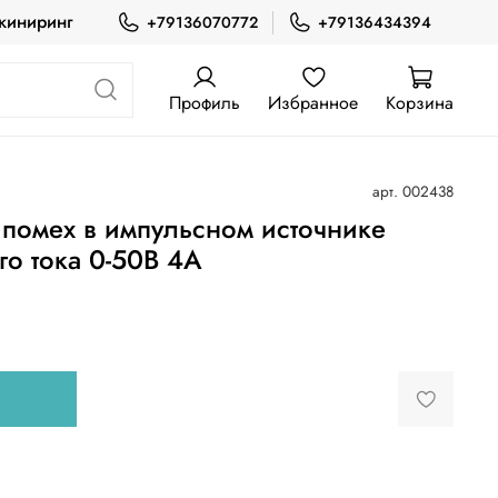
жиниринг
+79136070772
+79136434394
Профиль
Избранное
Корзина
арт.
002438
 помех в импульсном источнике
го тока 0-50В 4А