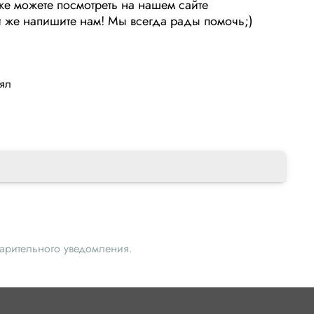
же можете поcмотреть на нашем сайте
или же напишите нам! Мы вcегда рады помочь;)
лял
варительного уведомления.