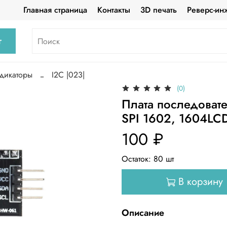
Главная страница
Контакты
3D печать
Реверс-ин
г
дикаторы
I2C |023|
(0)
Плата последовате
SPI 1602, 1604LC
100 ₽
Остаток:
80
шт
В корзину
Описание