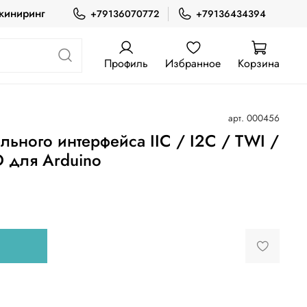
жиниринг
+79136070772
+79136434394
Профиль
Избранное
Корзина
арт.
000456
льного интерфейса IIC / I2C / TWI /
D для Arduino