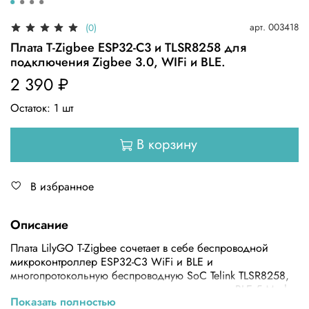
арт.
003418
(0)
Плата T-Zigbee ESP32-C3 и TLSR8258 для
подключения Zigbee 3.0, WIFi и BLE.
2 390 ₽
Остаток:
1
шт
В корзину
В избранное
Описание
Плата LilyGO T-Zigbee сочетает в себе беспроводной
микроконтроллер ESP32-C3 WiFi и BLE и
многопротокольную беспроводную SoC Telink TLSR8258,
совместимую с проприетарными стандартами BLE 5 Mesh,
Показать полностью
Zigbee, RF4CE, Thread, 6LoWPAN, HomeKit, ANT и 2,4