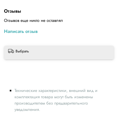
Вес: 20 г
Напряжение: 3,3 V 5V
Отзывы
Порт: аналоговый
Отзывов еще никто не оставлял
Сопротивление: 10K
Написать отзыв
Платформа: для Arduin, MCU, ARM и других платформ
микроконтроллера
Выбрать
Технические характеристики, внешний вид и
комплектация товара могут быть изменены
производителем без предварительного
уведомления.