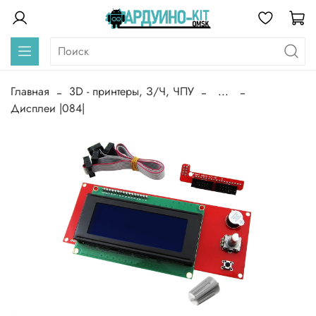
Главная
3D - принтеры, З/Ч, ЧПУ
...
Дисплеи |084|