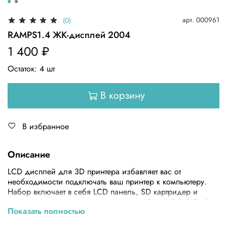
арт.
000961
(0)
RAMPS1.4 ЖК-дисплей 2004
1 400 ₽
Остаток:
4
шт
В корзину
В избранное
Описание
LCD дисплей для 3D принтера избавляет вас от
необходимости подключать ваш принтер к компьютеру.
Набор включает в себя LCD панель, SD картридер и
переходник для подключения к плате Ramps 1.4.G-Code
Показать полностью
модели загружаются непосредственно с SD-карты, а LCD
экран и кнопки управления позволят следить за ходом