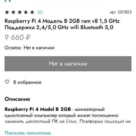
арт.
001823
(0)
Raspberry Pi 4 Модель B 2GB ram v8 1,5 GHz
Поддержка 2,4/5,0 GHz wifi Bluetooth 5,0
9 660 ₽
Остаток:
Нет в наличии
Нет в наличии
В избранное
Описание
Raspberry Pi 4 Model B 2GB
- миниатюрный
одноплатный компьютер который может полноценно
заменить десктопный ПК на Linux. Платформа подходит не
только для веб-сёрфинга и разработки приложений, но и
Показать полностью
может стать «мозгом» для робота или умного дома,