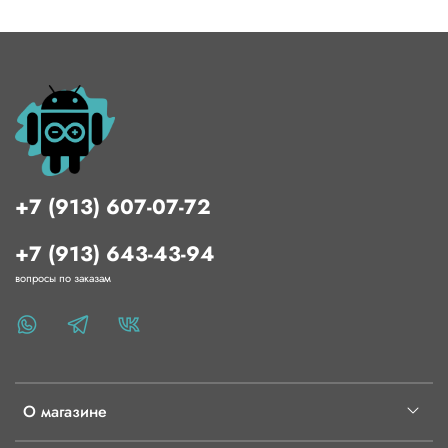
Характеристики:
Однокристальная система: SoC Broadcom BCM2711
Центральный процессор: 4-ядерный 64-битный CPU
на ARM Cortex A72 с тактовой частотой 1,5 ГГц
Графический процессор: VideoCore VI GPU с
тактовой частотой 500 МГц
Оперативная память: 2 ГБ LPDDR4-2400 SDRAM
Стандарт Wi-Fi: 802.11 b/g/n/ac
+7 (913) 607-07-72
Стандарт Bluetooth: v5.0 с BLE
Частотный диапазон: 2.4 / 5 ГГц
Цифровой аудио/видеовыход: 2× micro-HDMI
+7 (913) 643-43-94
версии 2.0
вопросы по заказам
Максимальное выходное разрешение: 2160p (60
Гц)
Максимальное разрешение в режиме двух
мониторов: 2160p (30 Гц)
Аналоговый аудио/видеовыход: 4-контактный мини-
джек 3.5 мм
Порты для периферии: 2× USB 2.0, 2× USB 3.0
О магазине
Порт для камеры: Camera Serial Interface (MIPI CSI)
Порт для экрана: Display Serial Interface (MIPI DSI)