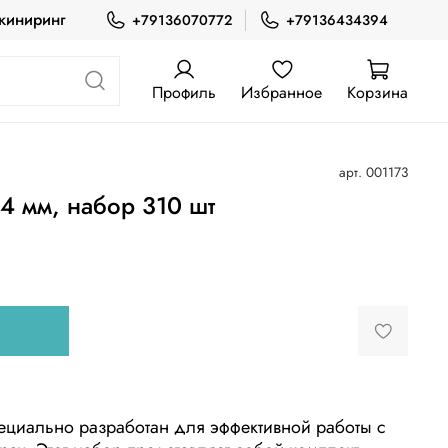
жиниринг
+79136070772
+79136434394
Профиль
Избранное
Корзина
арт.
001173
4 мм, набор 310 шт
ециально разработан для эффективной работы с