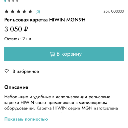
арт.
003333
(0)
Рельсовая каретка HIWIN MGN9H
3 050 ₽
Остаток:
2
шт
В корзину
В избранное
Описание
Небольшие и удобные в использовании рельсовые
каретки HIWIN часто применяются в миниатюрном
оборудовании. Каретка HIWIN серии MGN изготовлена
полностью из нержавеющей стали, в том числе как ее
Показать полностью
шарики и их фиксатор. Рельсовая каретка выдерживает
нагрузки во всех направлениях, скользя по рельсу