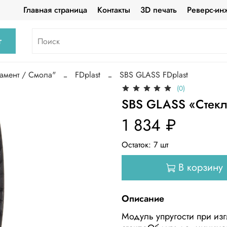
Главная страница
Контакты
3D печать
Реверс-ин
г
амент / Смола"
FDplast
SBS GLASS FDplast
(0)
SBS GLASS «Стекл
1 834 ₽
Остаток:
7
шт
В корзину
Описание
Модуль упругости при изг