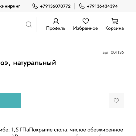
жиниринг
+79136070772
+79136434394
Профиль
Избранное
Корзина
арт.
001136
о», натуральный
ибе: 1,5 ГПаПокрытие стола: чистое обезжиренное