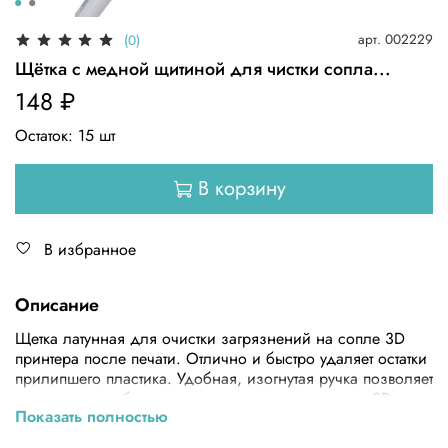
арт.
002229
(0)
Щётка с медной щитиной для чистки сопла...
148 ₽
Остаток:
15
шт
В корзину
В избранное
Описание
Щетка латунная для очистки загрязнений на сопле 3D
принтера после печати. Отлично и быстро удаляет остатки
прилипшего пластика. Удобная, изогнутая ручка позволяет
с легкостью добираться до труднодоступных мест 3D
Показать полностью
принтера.