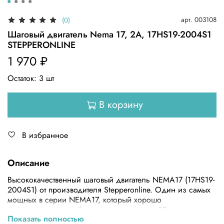
арт.
003108
(0)
Шаговый двигатель Nema 17, 2А, 17HS19-2004S1
STEPPERONLINE
1 970 ₽
Остаток:
3
шт
В корзину
В избранное
Описание
Высококачественный шаговый двигатель NEMA17 (17HS19-
2004S1) от производителя Stepperonline. Один из самых
мощных в серии NEMA17, который хорошо
зарекомендовал себя в конструировании 3D-принтеров и
Показать полностью
станков ЧПУ.Популярная модель. Большой момент