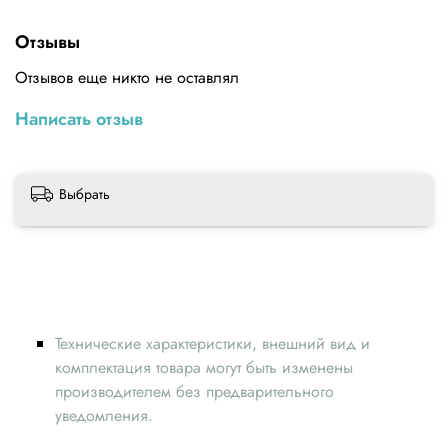
удержания.Характеристики:БиполярныйУгол шага(°):
1.8Момент Удержания(Нсм): 59Момент Удержания(oz.in):
Отзывы
84Индуктивность фазы (мГн): 3Сопротивление фазы (ом):
1.4Номинальный Ток(A): 2Расстояние между отверстиями
Отзывов еще никто не оставлял
для фиксации (мм): 31Диапазон рабочих температур (°С) :
-10... +50Диаметр вала(мм): 5Длина Вала(мм):
Написать отзыв
24Количество проводов: 4Длина провода(мм):
1000Масса(г): 400Одиночный ВалРазмер (мм):
42x42Высота(мм): 48
Выбрать
Технические характеристики, внешний вид и
комплектация товара могут быть изменены
производителем без предварительного
уведомления.