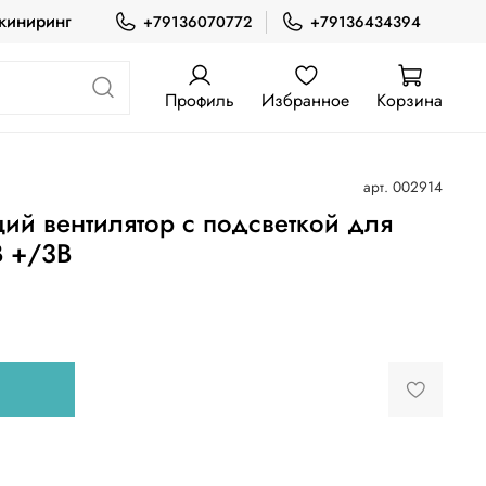
жиниринг
+79136070772
+79136434394
Профиль
Избранное
Корзина
арт.
002914
 вентилятор с подсветкой для
B +/3B