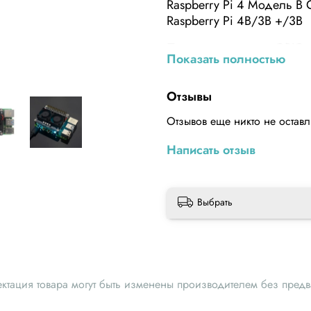
Raspberry Pi 4 Модель B
Raspberry Pi 4B/3B +/3B
Плата расширения GPIO 
Показать полностью
Raspberry Pi.
Особенности:
Отзывы
1. Расширительная плата 
Отзывов еще никто не остав
2. Двойной кулер, кажды
Написать отзыв
управления.
3. Плата с подсветкой. К
цвета.
Выбрать
ектация товара могут быть изменены производителем без пред