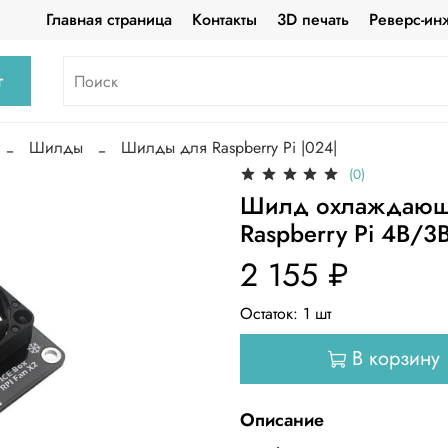
Главная страница
Контакты
3D печать
Реверс-ин
г
Шилды
Шилды для Raspberry Pi |024|
(0)
Шилд охлаждающий
Raspberry Pi 4B/3
2 155 ₽
Остаток:
1
шт
В корзину
Описание