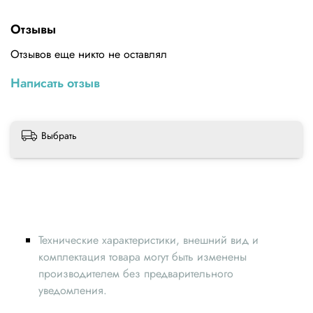
силиконовая нагревательная платформа размером
235×235 мм для 3D принтера изготовлена из гибкого
Отзывы
материала с нанесением с одной стороны термоклея 3М,
что позволяет прилепить его на поверхность печатающей
Отзывов еще никто не оставлял
платформы. В качестве платформы можно использовать
алюминиевый лист, текстолит, стекло.Технические
Написать отзыв
характеристикиМатериал: силиконНапряжение питания:
220 ВМощность: 500 ВтГабариты: 235 x 235 мм
Выбрать
Технические характеристики, внешний вид и
комплектация товара могут быть изменены
производителем без предварительного
уведомления.