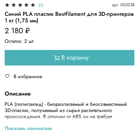
арт.
003238
(0)
Синий PLA пластик Bestfilament для 3D-принтеров
1 кг (1,75 мм)
2 180 ₽
Остаток:
2
шт
В корзину
В избранное
Описание
PLA (полилактид) - биоразлагаемый и биосовместимый
3D-пластик, получаемый из сырья растительного
происхождения. В отличии от ABS он не требует
специальных условий, нет необходимости в
Показать полностью
подогреваемом столе или термостабилизационной
камере.Напечатанные из PLA крупные объекты