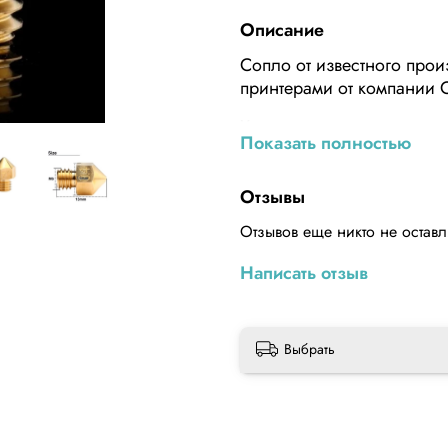
Описание
Сопло от известного произ
принтерами от компании Cr
Характеристики:
Показать полностью
Материал: Латунь
Отзывы
Температура печати: 300 
Отзывов еще никто не остав
Доступные материалы фил
Написать отзыв
Высота: 13мм
Диаметр резьбы: М6
Выбрать
Самое главное, что вы по
печати за счет идеальной
образуются из-за неровн
термобарьером.