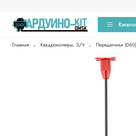
Катало
Главная
Квадрокоптеры, З/Ч
Передатчики |060|