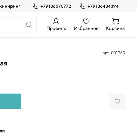
жиниринг
+79136070772
+79136434394
Профиль
Избранное
Корзина
арт.
001953
ая
лял