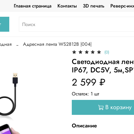
Главная страница
Контакты
3D печать
Реверс-ин
г
одная
Адресная лента WS2812B |004|
(0)
Светодиодная лен
IP67, DC5V, 5м,SP
2 599 ₽
Остаток:
1
шт
В корзину
Описание