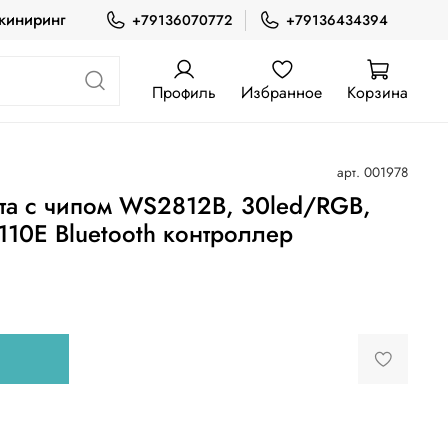
жиниринг
+79136070772
+79136434394
Профиль
Избранное
Корзина
арт.
001978
та с чипом WS2812B, 30led/RGB,
110E Bluetooth контроллер