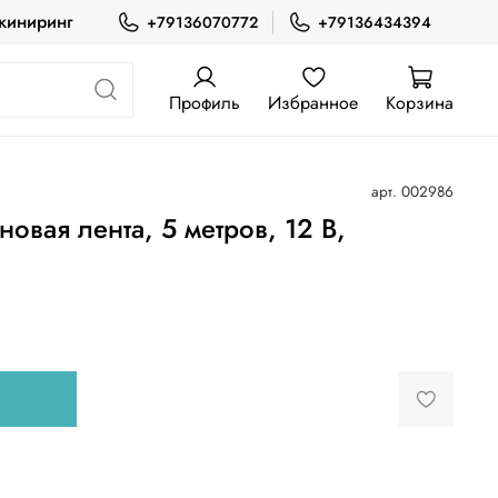
жиниринг
+79136070772
+79136434394
Профиль
Избранное
Корзина
арт.
002986
овая лента, 5 метров, 12 В,