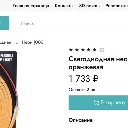
Главная страница
Контакты
3D печать
Реверс-ин
г
одная
Неон |006|
(0)
Светодиодная неон
оранжевая
1 733 ₽
Остаток:
2
шт
В корзину
Описание