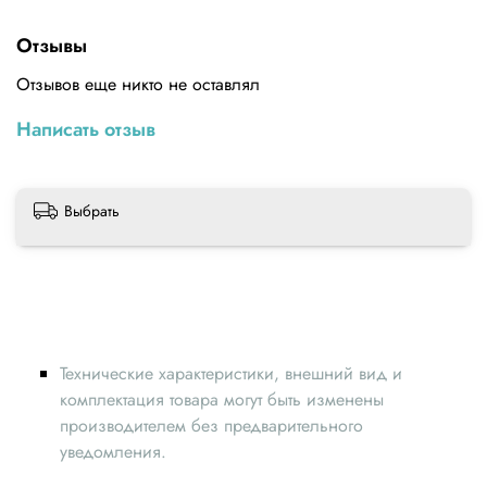
Технические характеристики
Отзывы
Материал: сталь
Отзывов еще никто не оставлял
Длина: 30 мм
Написать отзыв
Внутренний диаметр: 2 мм
Внешний диаметр: 6 мм
Выбрать
Максимальная рабочая температура: 260 °C
Технические характеристики, внешний вид и
комплектация товара могут быть изменены
производителем без предварительного
уведомления.