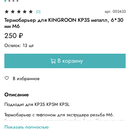
арт.
003433
(0)
Термобарьер для KINGROON KP3S металл, 6*30
мм М6
250 ₽
Остаток:
13
шт
В корзину
В избранное
Описание
Подходит для KP3S KP5M KP5L
Термобарьер с тефлоном для экструдера резьба М6.
Внешний диаметр тефлоновой трубки 3 мм. Подходит для
печати всеми видами пластика с диаметром нити 1,75 мм.
Показать полностью