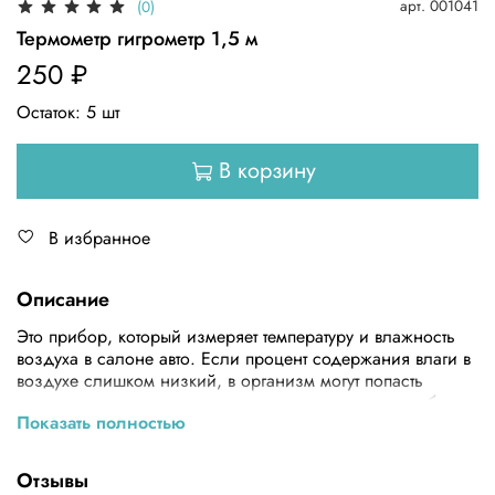
арт.
001041
(0)
Термометр гигрометр 1,5 м
250 ₽
Остаток:
5
шт
В корзину
В избранное
Описание
Это прибор, который измеряет температуру и влажность
воздуха в салоне авто. Если процент содержания влаги в
воздухе слишком низкий, в организм могут попасть
различные вирусы, которые могут значительно ослабить
Показать полностью
иммунитет. Благодаря гигрометру можно избежать
дискомфорта и защитить себя и своих близких.
Отзывы