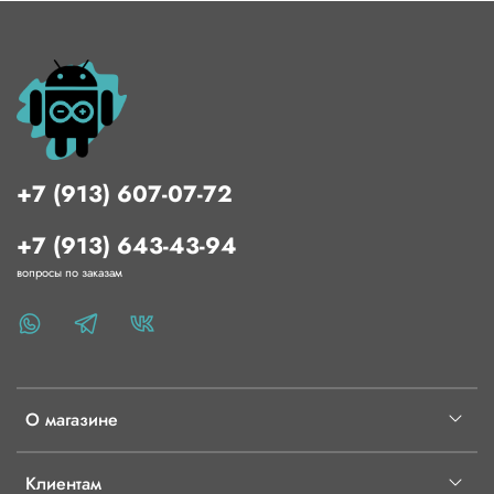
до 2 А (с радиатором)
Напряжение обмотки:
4.75–36 В
Питание драйвера:
3.3–5 В
Интерфейс управления:
STEP/DIR (с
возможностью переключения на UART)
+7 (913) 607-07-72
Режимы работы
+7 (913) 643-43-94
stealthChop2:
автоматическая оптимизация настроек
вопросы по заказам
для минимизации шума (активен по умолчанию)
spreadCycle:
снижение резонанса и повышение
плавности хода (активируется через UART)
Особенности настройки
О магазине
Расчет тока драйвера:
I = Vref × 1.9 / 2.5
Ток по умолчанию:
0.5 А (Vref ≈ 0.65 В)
Клиентам