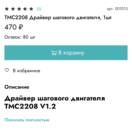
арт.
001013
(0)
TMC2208 Драйвер шагового двигателя, 1шт
470 ₽
Остаток:
80
шт
В корзину
В избранное
Описание
Драйвер шагового двигателя
TMC2208 V1.2
Описание
Показать полностью
Передовой драйвер
для управления шаговыми