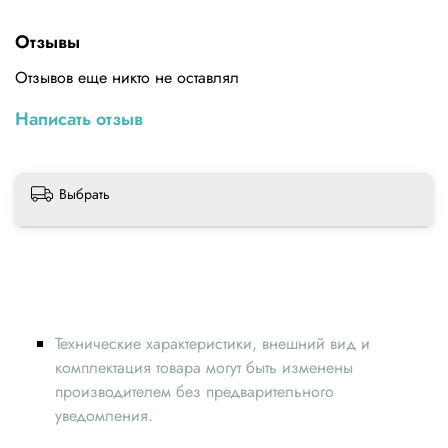
Номинальный входной ток 5А
Отзывы
Номинальный выходной ток 5мА
Соотношение 1000:1
Отзывов еще никто не оставлял
Фаза (при номинальном токе) Менее или равно 20
Линейный диапазон 0-10A
Написать отзыв
Линейность 0.2 процентов
Класс точности 0.2
Напряжение изоляции 3000 В
Выбрать
Технические характеристики, внешний вид и
комплектация товара могут быть изменены
производителем без предварительного
уведомления.