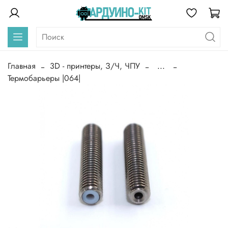
Главная
3D - принтеры, З/Ч, ЧПУ
...
Термобарьеры |064|