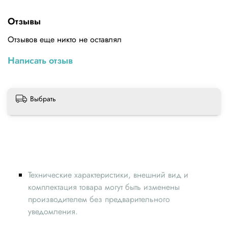
Технические характеристики
Отзывы
Материал: сталь
Отзывов еще никто не оставлял
Длина: 50 мм
Внутренний диаметр: 2 мм
Написать отзыв
Максимальная рабочая температура: 320 °C
Выбрать
Технические характеристики, внешний вид и
комплектация товара могут быть изменены
производителем без предварительного
уведомления.