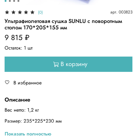
арт.
003823
(0)
Ультрафиолетовая сушка SUNLU с поворотным
столом 170*205*155 мм
9 815 ₽
Остаток:
1
шт
В корзину
В избранное
Описание
Вес нетто: 1,2 кг
Размер: 235*225*230 мм
Цвет: белый
Показать полностью