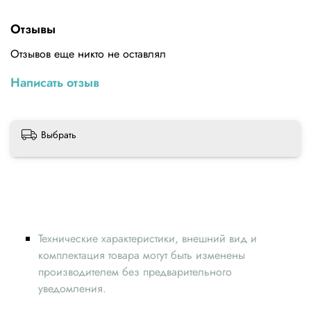
Максимальная Вместимость: 170*205*155 мм
Отзывы
Диапазон настройки продолжительности: 1 ~ 600 с
Отзывов еще никто не оставлял
Спецификация адаптера питания: 12 В 1 А
Написать отзыв
Характеристики входа: 100 В ~ 240 В переменного тока,
50/60 Гц
Характеристики выхода: DC: 12 В ± 1,2 В, 1 А
Выбрать
Максимальная Рабочая мощность: 12 Вт
Технические характеристики, внешний вид и
комплектация товара могут быть изменены
производителем без предварительного
уведомления.