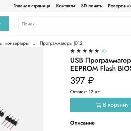
Главная страница
Контакты
3D печать
Реверс-ин
г
ы, конвертеры
Программаторы |012|
(0)
USB Программато
EEPROM Flash BIO
397 ₽
Остаток:
12
шт
В корзину
Описание