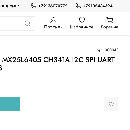
жиниринг
+79136070772
+79136434394
Профиль
Избранное
Корзина
арт.
000043
р MX25L6405 CH341A I2C SPI UART
S