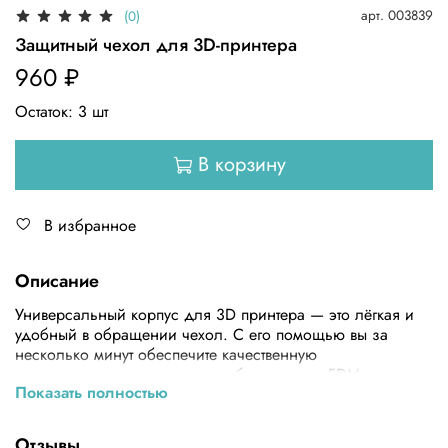
арт.
003839
(0)
Защитный чехол для 3D-принтера
960 ₽
Остаток:
3
шт
В корзину
В избранное
Описание
Универсальный корпус для 3D принтера — это лёгкая и
удобный в обращении чехол. С его помощью вы за
несколько минут обеспечите качественную
терморегуляцию даже самому бюджетному FDM-принтеру
Показать полностью
с открытым корпусом. Это необходимо для качественной
печати пластиками вроде ABS. Кожух совместим
практически со всеми существующими FDM-принтерами.
Отзывы