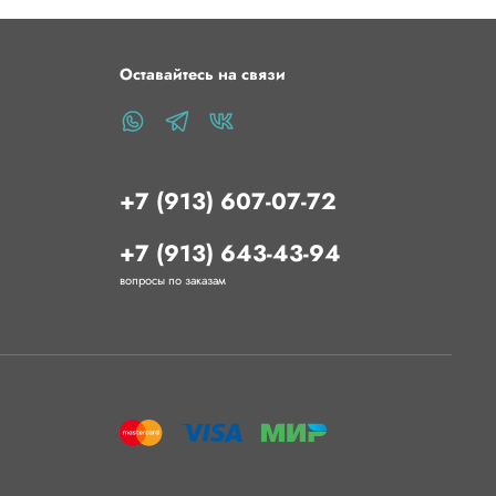
320
croSD
Оставайтесь на связи
 карты памяти: 32 Гб
экрана: ILI9341 (8 бит) / ST7789V
азмеры
+7 (913) 607-07-72
 выводами (Д х Ш х В): 72 х 53 х 14 (мм)
зования
+7 (913) 643-43-94
вопросы по заказам
я к контроллерам в качестве шилда
я подключения карт памяти
 дополнительного элемента управления
ьзования
лючения к маленьким контроллерам напрямую