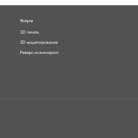
Диагональ: 2,4'
Разрешение: 240 х 
Тип карты памяти: mi
Услуги
Максимальный объём
Модель контроллера 
3D печать
Физические р
3D моделирование
Реверс-инжиниринг
Модуль с дисплеем и
Плюсы исполь
Удобство подключени
Наличие разъёма дл
Наличие кнопки как
Минусы испол
Невозможность подк