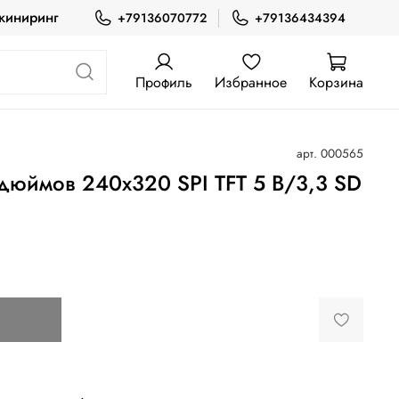
жиниринг
+79136070772
+79136434394
Профиль
Избранное
Корзина
арт.
000565
дюймов 240x320 SPI TFT 5 В/3,3 SD