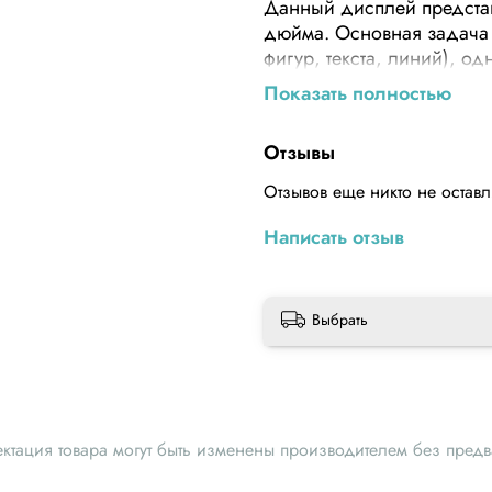
Данный дисплей представ
дюйма. Основная задача 
фигур, текста, линий), о
полноцветных фотографий
Показать полностью
факторе шилда для контр
представляет дополнител
Отзывы
На плате также располож
Отзывов еще никто не остав
образом данный дисплей с
модуль карт памяти. Поми
Написать отзыв
присутствует кнопка. Кно
элемент управления для 
контроллеру напрямую (к
Выбрать
подключается к контакту 
одноименной кнопке вви
Технические х
Рабочее напряжение:
ектация товара могут быть изменены производителем без пред
Потребляемый ток: 