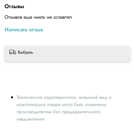
GT2Расстояние между зубьями - 2ммШирина - 9ммКорд -
Отзывы
стекловолокноПримечание: цена указана за 1м. При
покупке нескольких штук отрезаем одним цельным
Отзывов еще никто не оставлял
куском.
Написать отзыв
Выбрать
Технические характеристики, внешний вид и
комплектация товара могут быть изменены
производителем без предварительного
уведомления.