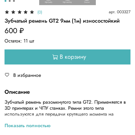
арт.
003327
(0)
Зубчатый ремень GT2 9мм (1м) износостойкий
600 ₽
Остаток:
11
шт
В корзину
В избранное
Описание
Зубчатый ремень разомкнутого типа GT2. Применяется в
3D принтерах и ЧПУ станках. Ремни этого типа
используются для передачи крутящего момента на
приводной винт или вал со
Показать полностью
шкивом.Особенности:ИзносостойкийНе
проскальзываетМенее шумныйХарактеристики:Тип ремня -