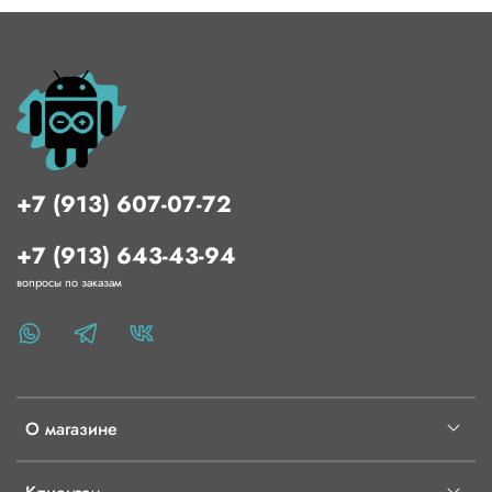
характеристики материалаТип пластика: ABS/PCЦвет:
натуральныйДиаметр нити: 1,75ммДиаметр катушки:
20смПосадочный диаметр катушки: 5,2смТемпература
плавления нити: 260-280°CАдгезионный материал
(рекомендации): скотч 3М, клей The3DТемпература стола:
100-110°CМинимальный диаметр сопла: 0,3ммМасса
катушки: 1000гУпаковка: полиэтиленовый пакет с
силикагелем, бумажная коробка
+7 (913) 607-07-72
+7 (913) 643-43-94
вопросы по заказам
О магазине