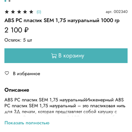
арт.
002340
(0)
ABS PC пластик SEM 1,75 натуральный 1000 гр
2 100 ₽
Остаток:
5
шт
В корзину
В избранное
Описание
ABS PC пластик SEM 1,75 натуральныйИнженерный ABS
PC пластик SEM 1,75 натуральный – это пластиковая нить
для 3Д печати, которая представляет собой катушку с
прутком. В основе стандартный ABS, к которому добавлен
Показать полностью
поликарбонат для повышения ударной прочности,
стойкости к негативному воздействию. В результате